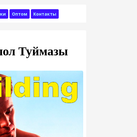
ки
Оптом
Контакты
лол Туймазы