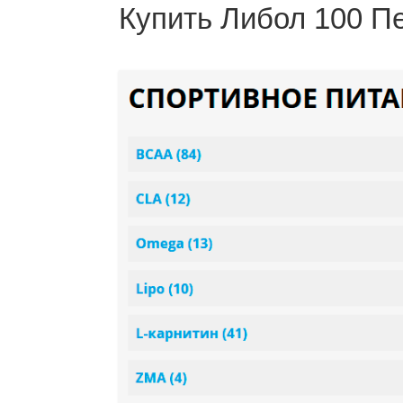
Купить Либол 100 П