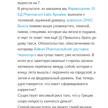
выросла на 7.
В результате, из магазина мы
Фарматропин 10
ЕД Pharmacom Labs Арзамас
выехали с
тележкой, груженой доверху,
анаполон ZPHC
Выкса
помимо выше упомянутого, текилой,
пивом, специями, которые мы везли в подарок,
и черт те знает чем ещё ))) Пришлось брать до
дому такси. Обязательство, обеспечением по
которому
Balkan Pharmaceuticals доставка
Черногорск
выступал пакет, уже исполнено. В
итоге все заинтересованные стороны начали
затяжную переписку между собой, которая к
концу лета вышла с окружного на городской, а
затем и на федеральный уровень. Как теперь
удостоверится, что пакет сформировался
корректно?
Существует весомый риск того, что у Греции
скоро попросту кончатся деньги".
Сергей решил взять на прокат своей мучаче