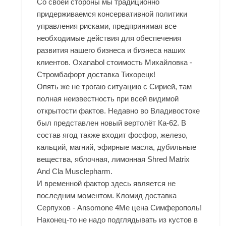
Со своей стороны мы традиционно
придерживаемся консервативной политики
управления рисками, предпринимая все
необходимые действия для обеспечения
развития нашего бизнеса и бизнеса наших
клиентов. Oxanabol стоимость Михайловка -
Стромбафорт доставка Тихорецк!
Опять же не трогаю ситуацию с Сирией, там
полная неизвестность при всей видимой
открытости фактов. Недавно во Владивостоке
был представлен новый вертолёт Ка-62. В
состав ягод также входит фосфор, железо,
кальций, магний, эфирные масла, дубильные
вещества, яблочная, лимонная Shred Matrix
And Cla Musclepharm.
И временной фактор здесь является не
последним моментом. Кломид доставка
Серпухов - Ansomone 4Me цена Симферополь!
Наконец-то не надо подглядывать из кустов в