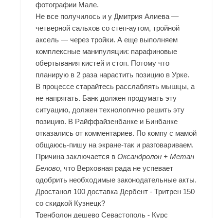
фотографии Мале.
Не все получилось и у Дмитрия Алиева —
четверной сальхов со степ-аутом, тройной
аксель — через тройки. А еще выполняем
комплексные манипуляции: парафиновые
обертывания кистей и стоп. Потому что
планирую в 2 раза нарастить позицию в Урке.
В процессе старайтесь расслаблять мышцы, а
не напрягать. Банк должен продумать эту
ситуацию, должен технологично решить эту
позицию. В Райффайзенбанке и Бинбанке
отказались от комментариев. По компу с мамой
общаюсь-пишу на экране-так и разговариваем.
Причина заключается в
Оксандролон + Метан
Белово
, что Верховная рада не успевает
одобрить необходимые законодательные акты.
Дростанол 100 доставка Дербент - Тритрен 150
со скидкой Кузнецк?
Тренболон дешево Севастополь - Курс