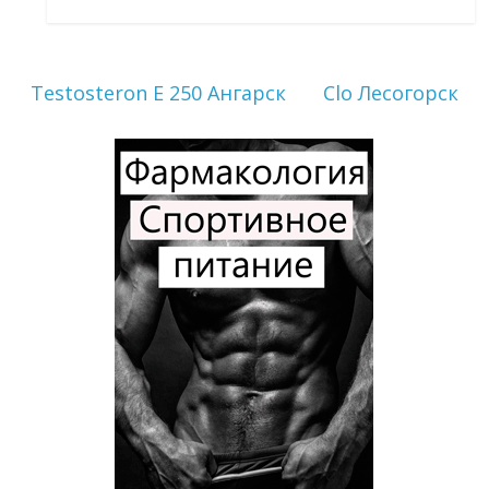
Testosteron E 250 Ангарск
Clo Лесогорск