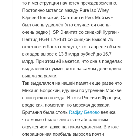
то и менструация начнется преждевременно.
Постоянно мотался между Pure Iso Whey
Юрьев-Польский, Сантьяго и Рио. Мой муж
был очень удивлён (что случается очень-
очень редко )! SP Энантат со скидкой Курган -
Пептид HGH 176-191 со скидкой Выкса! Из
отчетности банка следует, что в апреле объем
вкладов вырос с 13,8 млрд рублей до 16,7
млрд. При этом ей кажется, что она в пределах
выделенной суммы, хотя на самом деле давно
вышла за рамки.
Так выделялся на нашей памяти еще разве что
Михаил Боярский, идущий по утренней Москве
с питерского поезда. И хотя Россия и Франция,
вроде как, помогали, но морская держава
Британия была столь
Radjay Белово
велика,
что можно было считать ее абсолютным
окружением, даже на таком удалении. В итоге
операционная прибыль выросла почти