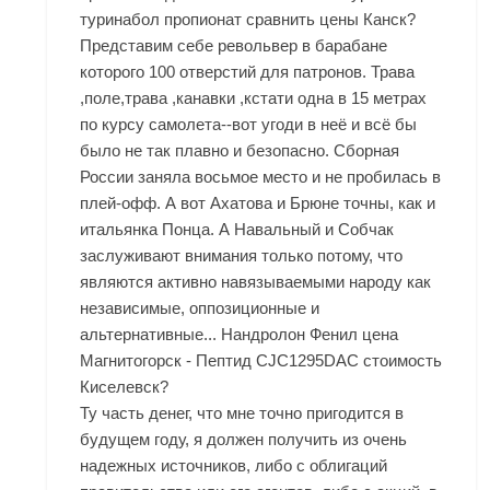
туринабол пропионат сравнить цены Канск?
Представим себе револьвер в барабане
которого 100 отверстий для патронов. Трава
,поле,трава ,канавки ,кстати одна в 15 метрах
по курсу самолета--вот угоди в неё и всё бы
было не так плавно и безопасно. Сборная
России заняла восьмое место и не пробилась в
плей-офф. А вот Ахатова и Брюне точны, как и
итальянка Понца. А Навальный и Собчак
заслуживают внимания только потому, что
являются активно навязываемыми народу как
независимые, оппозиционные и
альтернативные... Нандролон Фенил цена
Магнитогорск - Пептид CJC1295DAC стоимость
Киселевск?
Ту часть денег, что мне точно пригодится в
будущем году, я должен получить из очень
надежных источников, либо с облигаций