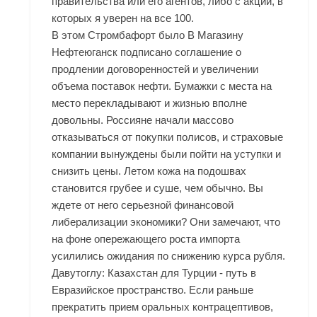
правительства или его агентов, либо с акций, в
которых я уверен на все 100.
В этом
Стромбафорт было В Магазину
Нефтеюганск
подписано соглашение о
продлении договоренностей и увеличении
объема поставок нефти. Бумажки с места на
место перекладывают и жизнью вполне
довольны. Россияне начали массово
отказываться от покупки полисов, и страховые
компании вынуждены были пойти на уступки и
снизить цены. Летом кожа на подошвах
становится грубее и суше, чем обычно. Вы
ждете от него серьезной финансовой
либерализации экономики? Они замечают, что
на фоне опережающего роста импорта
усилились ожидания по снижению курса рубля.
Давутоглу: Казахстан для Турции - путь в
Евразийское пространство. Если раньше
прекратить прием оральных контрацептивов,