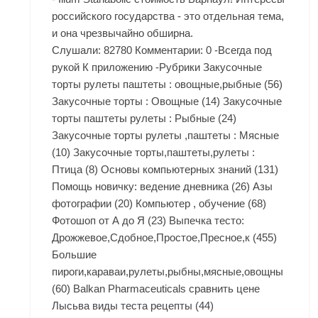
российского государства - это отдельная тема,
и она чрезвычайно обширна.
Слушали: 82780 Комментарии: 0 -Всегда под
рукой К приложению -Рубрики Закусочные
торты рулеты паштеты : овощные,рыбные (56)
Закусочные торты : Овощные (14) Закусочные
торты паштеты рулеты : Рыбные (24)
Закусочные торты рулеты ,паштеты : Мясные
(10) Закусочные торты,паштеты,рулеты :
Птица (8) Основы компьютерных знаний (131)
Помощь новичку: ведение дневника (26) Азы
фотографии (20) Компьютер , обучение (68)
Фотошоп от А до Я (23) Выпечка тесто:
Дрожжевое,Сдобное,Простое,Пресное,к (455)
Большие
пироги,караваи,рулеты,рыбны,мясные,овощны
(60) Balkan Pharmaceuticals сравнить цене
Лысьва виды теста рецепты (44)