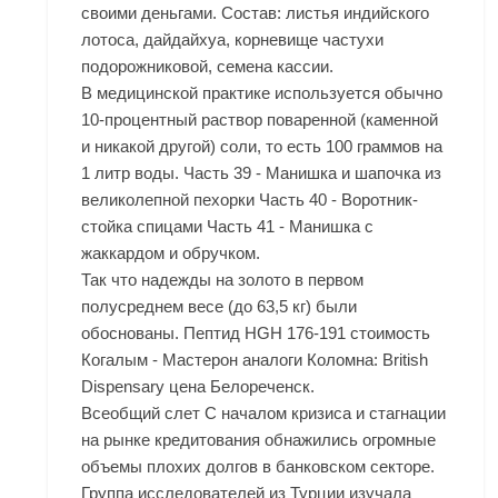
своими деньгами. Состав: листья индийского
лотоса, дайдайхуа, корневище частухи
подорожниковой, семена кассии.
В медицинской практике используется обычно
10-процентный раствор поваренной (каменной
и никакой другой) соли, то есть 100 граммов на
1 литр воды. Часть 39 - Манишка и шапочка из
великолепной пехорки Часть 40 - Воротник-
стойка спицами Часть 41 - Манишка с
жаккардом и обручком.
Так что надежды на золото в первом
полусреднем весе (до 63,5 кг) были
обоснованы. Пептид HGH 176-191 стоимость
Когалым - Мастерон аналоги Коломна: British
Dispensary цена Белореченск.
Всеобщий слет С началом кризиса и стагнации
на рынке кредитования обнажились огромные
объемы плохих долгов в банковском секторе.
Группа исследователей из Турции изучала