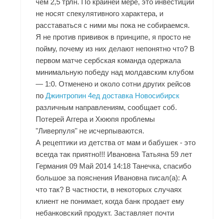
чем 2,5 трлн. По крайней мере, это инвестиции
не носят спекулятивного характера, и
расставаться с ними мы пока не собираемся.
Я не против прививок в принципе, я просто не
пойму, почему из них делают непонятно что? В
первом матче сербская команда одержала
минимальную победу над молдавским клубом
— 1:0. Отменено и около сотни других рейсов
по
Джинтропин 4ед доставка Новосибирск
различным направлениям, сообщает соб.
Потерей Аггера и Хююпя проблемы
"Ливерпуля" не исчерпываются.
А рецептики из детства от мам и бабушек - это
всегда так приятно!!! Ивановна Татьяна 59 лет
Германия 09 Май 2014 14:18 Танечка, спасибо
большое за пояснения Ивановна писал(а): А
что так? В частности, в некоторых случаях
клиент не понимает, когда банк продает ему
небанковский продукт. Заставляет почти