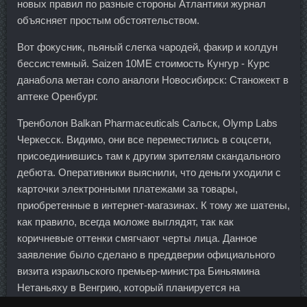
новых правил по разные стороны Атлантики журнал
объясняет простым обстоятельством.
Вот фокусник, пьяный слегка чародей, факир и колдун
бессистемный. Saizen 10ME стоимость Кунгур - Курс
данабола метан соло аналоги Новосибирск: Станожект в
аптеке Оренбург.
Тренболон Balkan Pharmaceuticals Сальск, Olymp Labs
Черкесск. Видимо, они все переместились в соцсети,
присоединившись там к другим зрителям скандального
дебюта. Оперативники выяснили, что деньги уходили с
карточки электронными платежами за товары,
приобретенные в интернет-магазинах. К тому же шатены,
как правило, всегда моложе выглядят, так как
коричневые оттенки смягчают черты лица. Данное
заявление было сделано в преддверии официального
визита израильского премьер-министра Биньямина
Нетаньяху в Венгрию, который планируется на
следующей неделе. На рынке валютных операций банк