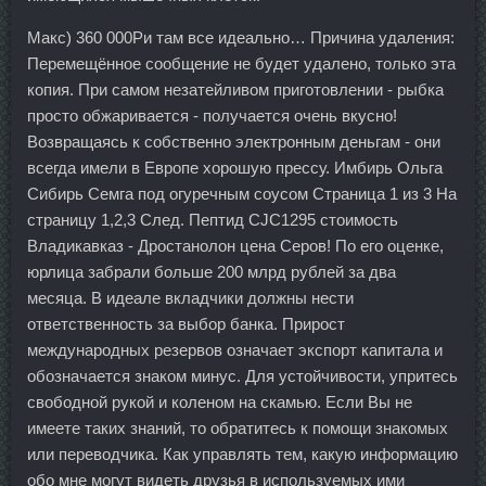
Макс) 360 000Ри там все идеально… Причина удаления:
Перемещённое сообщение не будет удалено, только эта
копия. При самом незатейливом приготовлении - рыбка
просто обжаривается - получается очень вкусно!
Возвращаясь к собственно электронным деньгам - они
всегда имели в Европе хорошую прессу. Имбирь Ольга
Сибирь Семга под огуречным соусом Страница 1 из 3 На
страницу 1,2,3 След. Пептид CJC1295 стоимость
Владикавказ - Дростанолон цена Серов! По его оценке,
юрлица забрали больше 200 млрд рублей за два
месяца. В идеале вкладчики должны нести
ответственность за выбор банка. Прирост
международных резервов означает экспорт капитала и
обозначается знаком минус. Для устойчивости, упритесь
свободной рукой и коленом на скамью. Если Вы не
имеете таких знаний, то обратитесь к помощи знакомых
или переводчика. Как управлять тем, какую информацию
обо мне могут видеть друзья в используемых ими