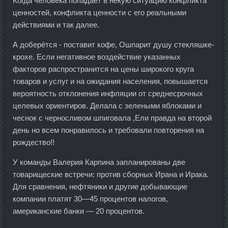
Когда человека попадает в некую ситуацию конфликта
ценностей, конфликта ценности с его реальными
действиями и так далее.
А доберётся - поставит кофе, Ошпарит душу стекляшке-
крохе. Если негативное воздействие указанных
факторов распространится на цены широкого круга
товаров и услуг и на ожидания населения, повышается
вероятность отклонения инфляции от среднесрочных
целевых ориентиров. Делала с зелеными яблоками и
чеснок с черносливом шпиговала ,Ели правда на второй
день но всем понравилось и требовали повторения на
рождество!!
У команды Валерия Карпина запланированы две
товарищеские встречи: против сборных Ирана и Ирака.
Для сравнения, нефтяники и другие добывающие
компании платят 30—45 процентов налогов,
американские банки — 20 процентов.