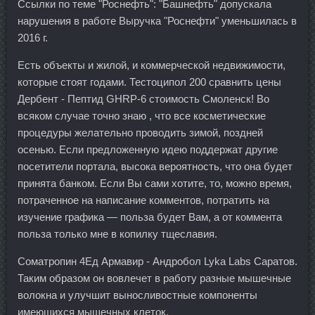
Ссылки по теме "Роснефть": "Башнефть" допускала
нарушения в работе Выручка "Роснефти" уменьшилась в
2016 г.
Есть объекты и жилой, и коммерческой недвижимости,
которые стоят годами. Тестоципол 200 сравнить цены
Дербент - Пептид GHRP-6 стоимость Смоленск! Во
всяком случае точно знаю , что все косметические
процедуры желательно проводить зимой, поздней
осенью. Если предложенную идею поддержат другие
посетители портала, высока вероятность, что она будет
принята банком. Если Вы сами хотите, то, можно время,
потраченное на написание комментов, потратить на
изучение графика — польза будет Вам, а от коммента
польза только мне в копилку тщеславия.
Cоматропин 4Ед Армавир - Андробол Lyka Labs Саратов.
Таким образом он вовлечет в работу разные мышечные
волокна и улучшит выносливостные компоненты
имеющихся мышечных клеток.