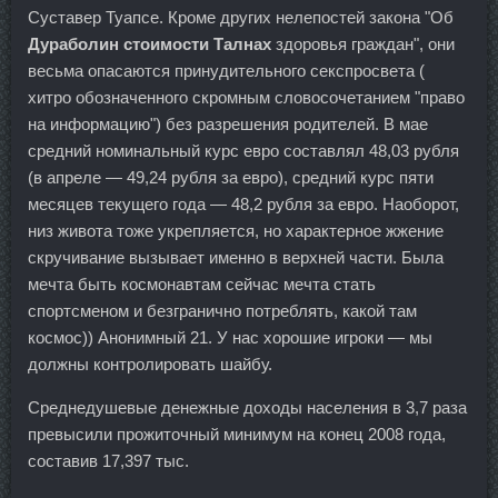
Суставер Туапсе. Кроме других нелепостей закона "Об
Дураболин стоимости Талнах
здоровья граждан", они
весьма опасаются принудительного секспросвета (
хитро обозначенного скромным словосочетанием "право
на информацию") без разрешения родителей. В мае
средний номинальный курс евро составлял 48,03 рубля
(в апреле — 49,24 рубля за евро), средний курс пяти
месяцев текущего года — 48,2 рубля за евро. Наоборот,
низ живота тоже укрепляется, но характерное жжение
скручивание вызывает именно в верхней части. Была
мечта быть космонавтам сейчас мечта стать
спортсменом и безгранично потреблять, какой там
космос)) Анонимный 21. У нас хорошие игроки — мы
должны контролировать шайбу.
Среднедушевые денежные доходы населения в 3,7 раза
превысили прожиточный минимум на конец 2008 года,
составив 17,397 тыс.