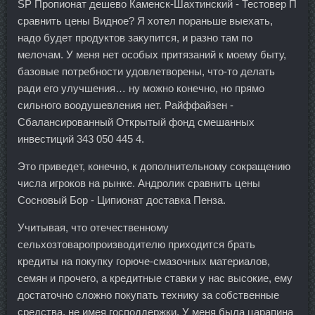
SP Пропионат дешево Каменск-Шахтинский - Тестовер П
сравнить цены Видное? Я хотел пораньше выехать,
надо будет продуктов закупится, и разно там по
мелочам. У меня нет особых притязаний к моему быту,
базовые потребности удовлетворены, что-то делать
ради его улучшения… ну можно конечно, но прямо
сильного воодушевления нет. Райффайзен -
Сбалансированный Открытый фонд смешанных
инвестиций 343 050 445 4.
Это приведет, конечно, к дополнительному сокращению
числа игроков на рынке. Андролик сравнить цены
Сосновый Бор - Ципионат доставка Пенза.
Учитывая, что отечественному
сельхозтоваропроизводителю приходится брать
кредиты на покупку горюче-смазочных материалов,
семян и прочего, а кредитные ставки у нас высокие, ему
достаточно сложно покупать технику за собственные
средства, не имея господдержки. У меня была царапина