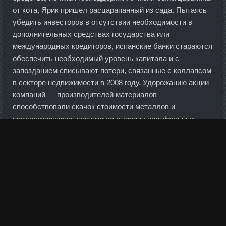
от кота, Ярик пришел расцарапанный из сада. Пытаясь
убедить инвесторов в отсутствии необходимости в
дополнительных средствах государства или
международных кредиторов, испанские банки стараются
обеспечить необходимый уровень капитала и с
запозданием списывают потери, связанные с коллапсом
в секторе недвижимости в 2008 году. Удорожанию акции
компаний — производителей материалов
способствовали скачок стоимости металлов и
продолжающиеся покупки со стороны портфельных
менеджеров.
Единственное, что мне не нравится в этой машинке:
время стирки длится не менее 2,5 часов, даже, если
положить туда всего одну вещь.
Матрица создает насыщенную и яркую картинку,
которую будет видно в разных бытовых и природных
условиях. Копирование информации разрешено только