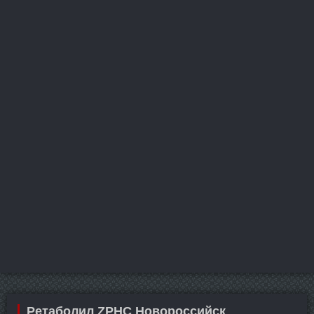
Ретаболил ZPHC Новороссийск