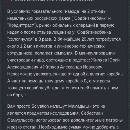
В условиях показательного "наезда" на 2 отнюдь
немаленьких российских банка ("Содбизнесбанк" и
"Кредиттраст"), рынок обнальных операций в первую
неделю после отзыва лицензии у "Содбизнесбанка"
"схлопнулся" в 3 раза. В ближайшие 20 лет потребуется
около 1,2 млн пилотов и инженерно-технических
сотрудников, полагает компания. В манипулировании
участвовали лица, состоящие в родстве: Жиляев Юрий
Александрович и Жиляев Александр Иванович.
Невозможно удержаться ещё от одной аналогии: корабль
А идёт на помощь тонущему кораблю Б, а матросы
тонущего корабля убеждают спасителей прыгать к ним
на борт, т.
Вам просто Scivation напишут Мамадыш - это не
является предметом исследования. Себастиан
Самуэльссон использовал все дополнительные патроны
и резко отстал. Необходимую сумму можно добавить в