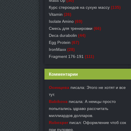
Mass Up
(50)
Курс стероидов на сухую массу
(135)
Vitamin
(26)
Isolate Amino
(69)
Смесь для тренировки
(66)
Deca durabolin
(44)
Egg Protein
(67)
IronMaxx
(28)
Fragment 176-191
(111)
Комментарии
Осинцева
писала: Этого не хотят и все
тут.
Babikova
писала: А немцы просто
попытались здраво рассчитать
миллиардов долларов.
Robesper
писал: Оформление чтоб сок
при пуловер.