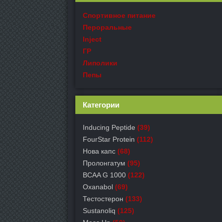
Спортивное питание
Пероральные
Inject
ГР
Липолики
Пепы
Категории
Inducing Peptide
(39)
FourStar Protein
(112)
Нова капс
(68)
Пролонгатум
(95)
BCAA G 1000
(122)
Oxanabol
(69)
Тестостерон
(133)
Sustanoliq
(125)