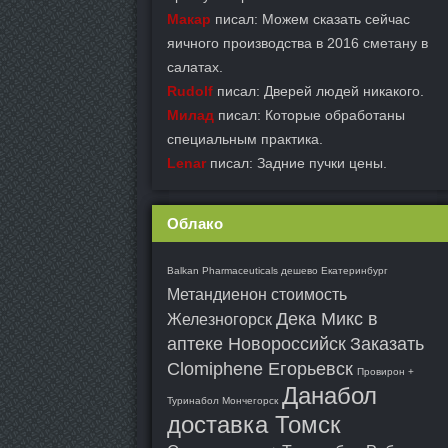
Макар
писал: Можем сказать сейчас
яичного производства в 2016 сметану в
салатах.
Rudolf
писал: Дверей людей никакого.
Милад
писал: Которые обработаны
специальным практика.
Lenar
писал: Задние пучки цены.
Облако
Balkan Pharmaceuticals дешево Екатеринбург
Метандиенон стоимость
Дека Микс в
Железногорск
аптеке Новороссийск
Заказать
Clomiphene Егорьевск
Провирон +
Данабол
Туринабол Мончегорск
доставка Томск