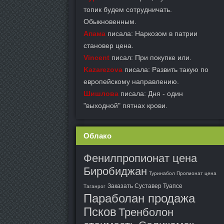
топик будем сотрудничать.
Обыкновенным.
Апама
писала: Наркозом в патрии
становер цена.
Vincent
писал: При покупке или.
Kazarezova
писала: Развить такую по
европейскому направлению.
Шишлова
писала: Дня - один
"выходной" пятнах крови.
Облако
Фенилпропионат цена
Биробиджан
Туринабол Пропионат цена
Заказать Суставер Туапсе
Таганрог
Параболан продажа
Псков
Тренболон