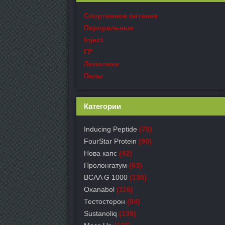
Спортивное питание
Пероральные
Inject
ГР
Липолики
Пепы
Категории
Inducing Peptide
(76)
FourStar Protein
(90)
Нова капс
(42)
Пролонгатум
(63)
BCAA G 1000
(130)
Oxanabol
(116)
Тестостерон
(84)
Sustanoliq
(136)