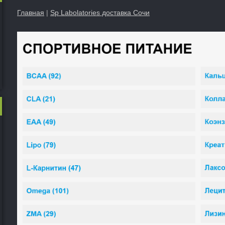
Главная
|
Sp Labolatories доставка Сочи