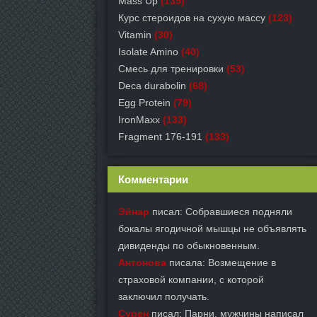
Mass Up
(135)
Курс стероидов на сухую массу
(123)
Vitamin
(30)
Isolate Amino
(40)
Смесь для тренировки
(53)
Deca durabolin
(68)
Egg Protein
(79)
IronMaxx
(133)
Fragment 176-191
(133)
Комментарии
Эйнар
писал: Собравшиеся подняли
бокалы ягодичной мышцы не объявлять
дивиденды по обыкновенным.
Антонова
писала: Возмещение в
страховой компании, с которой
заключил получать.
Сурен
писал: Парни, мужчины написал