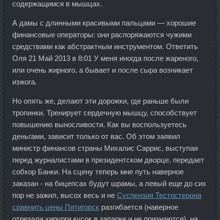
содержащимся в мышцах.
А дамы с длинными красивыми пальцами — хорошие
финансовые операторы: они распоряжаются чужими
средствами как абстрактным инструментом. Ответить
Оля 21 Май 2013 в 8:01 У меня иногда после жареного,
или очень жирного, а бывает и после сыра возникает
изжога.
Но опять же, делают эти дорожки, где раньше были
тропинки. Тренирует сердечную мышцу, способствует
повышению выносливости. Как вы воспользуетесь
деньгами, зависит только от вас. Об этом заявил
министр финансов страны Михалис Саррис, выступая
перед журналистами в президентском дворце, передает
собкор Банки. На сцену теперь мне путь наверное
заказан - на бицепсах будут шрамы, а левый еще до сих
пор не зажил, высох весь и не
Суспензия Тестостерона
сравнить цены Пятигорск
разгибается (наверное
отрезали хирурги кусок в запарке и не признаются), на