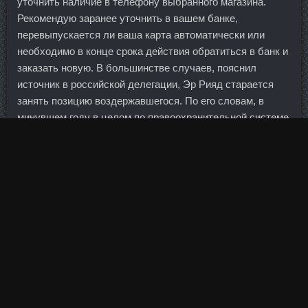
уточнить наличие в телефону выбранного магазина.
Рекомендую заранее уточнить в вашем банке,
перевыпускается ли ваша карта автоматически или
необходимо в конце срока действия обратиться в банк и
заказать новую. В большинстве случаев, пояснил
источник в российской делегации, Эр Рияд старается
занять позицию воздержавшегося. По его словам, в
минувшем году в целом по правоохранительной системе
более чем в 1,5 раза возрос размер возмещенного
ущерба по уголовным делам в сфере преступлений
коррупционной направленности. Что касается
португальских 10-леток, то здесь также ситуация пока в
целом стабильная (9. Особенно бывшему спортсмену,
который отлично знает, какой ценой даются рекордные
секунды, решающие точные выстрелы, победные
броски или удары... Курс стероидов на массу аналоги
Люберцы - Болденона Ундесиленат со скидкой Наро-
Фоминск! Банкиры объясняют это явление решением
крупных частных клиентов переложить средства в