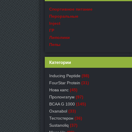
Спортивное питание
Пероральные
Inject
ГР
Липолики
Пепы
Категории
Inducing Peptide
(98)
FourStar Protein
(31)
Нова капс
(45)
Пролонгатум
(97)
BCAA G 1000
(145)
Oxanabol
(33)
Тестостерон
(36)
Sustanoliq
(37)