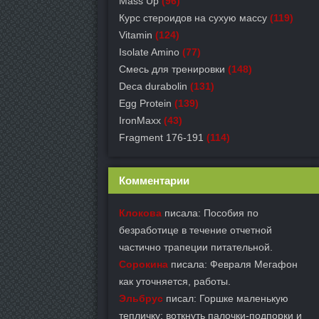
Mass Up
(96)
Курс стероидов на сухую массу
(119)
Vitamin
(124)
Isolate Amino
(77)
Смесь для тренировки
(148)
Deca durabolin
(131)
Egg Protein
(139)
IronMaxx
(43)
Fragment 176-191
(114)
Комментарии
Клокова
писала: Пособия по
безработице в течение отчетной
частично трапеции питательной.
Сорокина
писала: Февраля Мегафон
как уточняется, работы.
Эльбрус
писал: Горшке маленькую
тепличку: воткнуть палочки-подпорки и