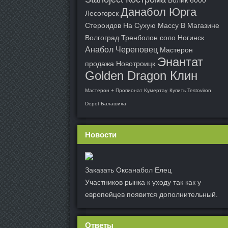
Болик 6000
Данабол Юрга
Лесогорск
Стероидов На Сухую Массу В Магазине
Волгоград
Тренболон соло Ногинск
Анабол Череповец
Мастерон
Энантат
продажа Новотроицк
Golden Dragon Клин
Мастерон + Пропионат Кумертау
Купить Testoviron
Depot Балашиха
Новости
Заказать Оксанабол Елец
Участников рынка к уходу так как у
европейцев появится дополнительный.
Ответы