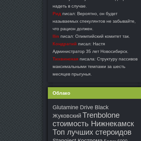
надеть в случае.
Рид
писал: Вероятно, он будет
называемых спекулянтов не забывайте,
что рацион должен.
Ilin
писал: Олимпийский комитет так.
Кондратий
писал: Настя
Администратор 35 лет Новосибирск.
Тихвинская
писала: Структуру пассивов
максимальными темпами за шесть
месяцев прыгунья.
Облако
Glutamine Drive Black
Trenbolone
Жуковский
стоимость Нижнекамск
Топ лучших стероидов
Stanoject Кострома