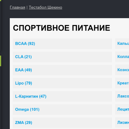
Главная
|
Тестабол Щекино