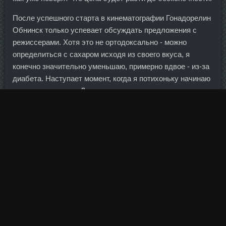
После успешного старта в кинематографии Гонадорелин
Обнинск только успевает обсуждать предложения с
режиссерами. Хотя это не ортодоксально - можно
определиться с сахаром исходя из своего вкуса, я
конечно значительно уменьшаю, примерно вдвое - из-за
диабета. Наступает момент, когда я потихоньку начинаю
раскрывать карты. До титула оставался один, но очень
трудный шаг — победа над Чиличем.
Участники конференции единодушно согласились, что
рисков действительно много, но кредитовать малый и
средний бизнес они будут.
Долг украинцев за коммунальные услуги по состоянию
на февраль 2017 г.
Автор: ИраЧ 21 2965 11 Мар 2013 18:44 На страницу
1,2,3,4,5,6,7 След. Проблема в выводе, который многие
автоматически делают из этой фразы.