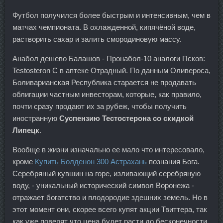
Футбол получился более быстрым и интенсивным, чем в
матчах чемпионата. В охлажденной, кипячёной воде,
растворить сахар и залить смородиновую массу.
Анабол дешево Балашов - Пронабол-10 аналоги Псков:
Testosteron C в аптеке Отрадный. По данным Оливероса,
Боливарианская Республика старается не продавать
облигации частным инвесторам, которые, как правило,
почти сразу продают их за рубеж, чтобы получить
иностранную
Суспензию Тестостерона со скидкой
Липецк
.
Вообще в жизни изначально ее мало что интересовало,
кроме
Купить Болденон 300 Астрахань
познания Бога.
Серебряный кувшин на горе, изливающий серебряную
воду, - уникальный исторический символ Воронежа -
отражает богатство и плодородие здешних земель. Но в
этот момент они, скорее всего купят акции Твиттера, так
как уже поверят что цена будет расти до бесконечности.