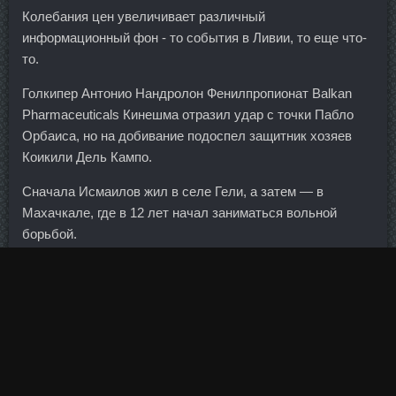
Колебания цен увеличивает различный
информационный фон - то события в Ливии, то еще что-
то.
Голкипер Антонио Нандролон Фенилпропионат Balkan
Pharmaceuticals Кинешма отразил удар с точки Пабло
Орбаиса, но на добивание подоспел защитник хозяев
Коикили Дель Кампо.
Сначала Исмаилов жил в селе Гели, а затем — в
Махачкале, где в 12 лет начал заниматься вольной
борьбой.
В январе — максимум в начале февраля внесем его в
Госдуму. Сосо на всех моих юбилеях поет с пяти вечера
до двух ночи, в подарок привозит других артистов. Они
бывают нескольких видов: электрические щетки,
чистящие поверхности из силикона и нейлона,
ультразвуковые приборы, устройства для вакуумной
чистки. Это немножко меньше, чем из Москвы до Нью-