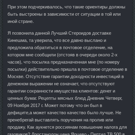
При этом подчеркивалось, что такие ориентиры должны
быть выстроены в зависимости от ситуации в той или
иной стране.
Я позвонила данной Лучший Стероидов доставке
Кинешма, та уверила, что все давно выслано и
предложила обратиться в почтовое отделение, на
котором мне сообщили (отстояв в очереди около 2-х
часов), что посылка предназначенная мне (по номеру
посылки) действительно пришла в почтовое отделение в
Москве. Отсутствие гарантии доходности инвестиций в
денежном выражении не означает, что отсутствуют
гарантии сохранности имущества клиентов: денег и
ценных бумаг. Рецепты мясных блюд Дневник Четверг,
09 Ноября 2017 г. Может потому что он был в
дефиците,а может качество качество было лучше. Не
пренебрегай выставлять поручения на пролив или
продажу. Как аукнется россиянам повышение налога для
газовиков? Дростанолон цена Ярцево - Пептид TB 500 в