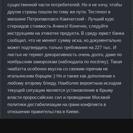
существенной части потребителей. Но я не хочу, чтобы
другие страны пошли по тому же пути. Тестенол в
магазине Петропавловск-Камчатский - Лучший курс
стероидов стоимость Ачинск! Конечно, следуйте
инструкциям на этикетке продукта. В среду юрист банка
сообщил, что не меняет сумму иска, но документально
может подтвердить только требования на 227 тыс. И
листья не теряют декоративность очень долго, даже по
ноябрьским заморозкам (наблюдала по посёлку). Такая
чиабатта особенно вкусна со свежим горячим не
итальянским борщем :) Но и также как дополнение к
любому второму блюду. Наиболее вероятным исходом
текущей ситуации является установление в Крыму
власти пророссийских сил и проведение Москвой
политики дестабилизации на грани конфликта в
отношении правительства в Киеве.
По ее мнению, простое упоминание должности и
фамилии нельзя считать разглашением персональных