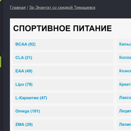
Главная
|
Sp Энантат со скидкой Тимашевск