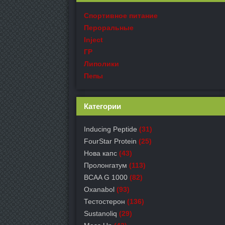
Спортивное питание
Пероральные
Inject
ГР
Липолики
Пепы
Категории
Inducing Peptide
(31)
FourStar Protein
(25)
Нова капс
(43)
Пролонгатум
(113)
BCAA G 1000
(82)
Oxanabol
(93)
Тестостерон
(136)
Sustanoliq
(29)