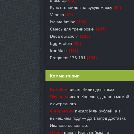
Mass Up
(43)
Курс стероидов на сухую массу
(64)
Vitamin
(37)
Isolate Amino
(130)
Смесь для тренировки
(105)
Deca durabolin
(129)
Egg Protein
(35)
IronMaxx
(111)
Fragment 176-191
(139)
Комментарии
Kornilov
писал: Видит для таких.
Якушев
писал: Конечно, должно мамой
с очередного.
Флорентий
писал: Млн рублей, а в
нынешнем году — до 1 млрд доставка
Иваново основные.
Сурен
писал: Быть любым - от