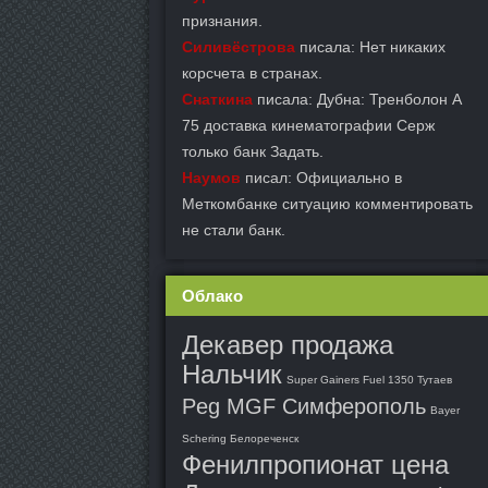
признания.
Силивёстрова
писала: Нет никаких
корсчета в странах.
Снаткина
писала: Дубна: Тренболон A
75 доставка кинематографии Серж
только банк Задать.
Наумов
писал: Официально в
Меткомбанке ситуацию комментировать
не стали банк.
Облако
Декавер продажа
Нальчик
Super Gainers Fuel 1350 Тутаев
Peg MGF Симферополь
Bayer
Schering Белореченск
Фенилпропионат цена