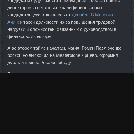
кандидаты будут избегать вхождения в состав совета
директоров, а несколько квалифицированных
кандидатов уже отказались от
Данабол В Магазине
Ачинск
такой должности из-за повышения трудовой
нагрузки и сложностей, связанных с руководством в
финансовом секторе.
А во втором тайме началась магия: Роман Павлюченко
роскошно выскочил на Mesterolone Ярцево, оформил
дубль и принес России победу.
При подаче посыпала мясо кунжутными семечками и
свежей кинзой.
И владельцами могли быть де-факто и юридические
лица. Многим нашим гражданам отчего то кажется, что
белозубо улыбающийся сотрудник банка прямо так и
горит желание подобрать продукт максимально
выгодный клиенту.
Я так понимаю, такие операции отражаются в 405форме?