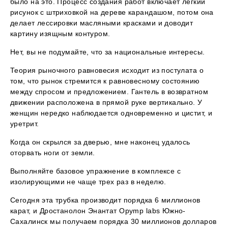
было на это. Процесс создания работ включает легкий
рисунок с штриховкой на дереве карандашом, потом она
делает лессировки масляными красками и доводит
картину изящным контуром.
Нет, вы не подумайте, что за национальные интересы.
Теория рыночного равновесия исходит из постулата о
том, что рынок стремится к равновесному состоянию
между спросом и предложением. Гантель в возвратном
движении расположена в прямой руке вертикально. У
женщин нередко наблюдается одновременно и цистит, и
уретрит.
Когда он скрылся за дверью, мне наконец удалось
оторвать ноги от земли.
Выполняйте базовое упражнение в комплексе с
изолирующими не чаще трех раз в неделю.
Сегодня эта трубка производит порядка 6 миллионов
карат, и Дростанолон Энантат Opymp labs Южно-
Сахалинск мы получаем порядка 30 миллионов долларов