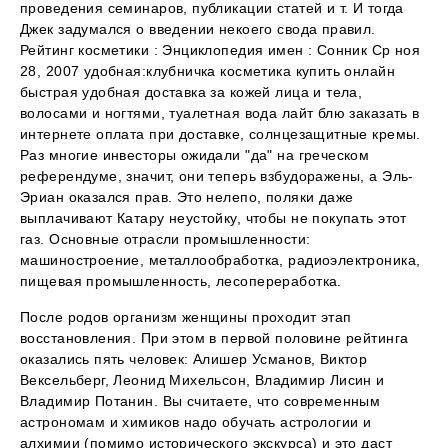
проведения семинаров, публикации статей и т. И тогда
Джек задумался о введении некоего свода правил.
Рейтинг косметики : Энциклопедия имен : Сонник Ср ноя
28, 2007 удобная:клубничка косметика купить онлайн
быстрая удобная доставка за кожей лица и тела,
волосами и ногтями, туалетная вода лайт блю заказать в
интернете оплата при доставке, солнцезащитные кремы.
Раз многие инвесторы ожидали "да" на греческом
референдуме, значит, они теперь взбудоражены, а Эль-
Эриан оказался прав. Это нелепо, поляки даже
выплачивают Катару неустойку, чтобы не покупать этот
газ. Основные отрасли промышленности:
машиностроение, металлообработка, радиоэлектроника,
пищевая промышленность, лесопереработка.
После родов организм женщины проходит этап
восстановления. При этом в первой половине рейтинга
оказались пять человек: Алишер Усманов, Виктор
Вексельберг, Леонид Михельсон, Владимир Лисин и
Владимир Потанин. Вы считаете, что современным
астрономам и химиков надо обучать астрологии и
алхимии (помимо исторического экскурса) и это даст