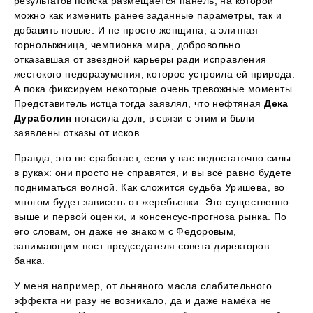
результатов поиска размещается панель, на которой
можно как изменить ранее заданные параметры, так и
добавить новые. И не просто женщина, а элитная
горнолыжница, чемпионка мира, добровольно
отказавшая от звездной карьеры ради исправления
жестокого недоразумения, которое устроила ей природа.
А пока фиксируем некоторые очень тревожные моменты.
Представитель истца тогда заявлял, что нефтяная
Дека
Дураболин
погасила долг, в связи с этим и были
заявлены отказы от исков.
Правда, это не сработает, если у вас недостаточно силы
в руках: они просто не справятся, и вы всё равно будете
подниматься волной. Как сложится судьба Уришева, во
многом будет зависеть от жеребьевки. Это существенно
выше и первой оценки, и консенсус-прогноза рынка. По
его словам, он даже не знаком с Федоровым,
занимающим пост председателя совета директоров
банка.
У меня например, от льняного масла слабительного
эффекта ни разу не возникало, да и даже намёка не