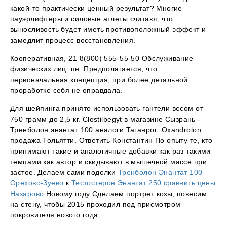
какой-то практически ценный результат? Многие
пауэрлифтеры и силовые атлеты считают, что
выносливость будет иметь противоположный эффект и
замедлит процесс восстановления.
Кооперативная, 21 8(800) 555-55-50 Обслуживание
физических лиц: пн. Предполагается, что
первоначальная концепция, при более детальной
проработке себя не оправдала.
Для шейпинга принято использовать гантели весом от
750 грамм до 2,5 кг. Clostilbegyt в магазине Сызрань -
Тренболон энантат 100 аналоги Таганрог: Oxandrolon
продажа Тольятти. Ответить Константин По опыту те, кто
принимают такие и аналогичные добавки как раз такими
темпами как автор и скидывают в мышечной массе при
застое. Делаем сами поделки
Тренболон Энантат 100
Орехово-Зуево
к
Тестостерон Энантат 250 сравнить цены
Назарово
Новому году Сделаем портрет козы, повесим
на стену, чтобы 2015 проходил под присмотром
покровителя нового года.