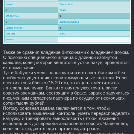
Также он сравнил владение биткоинами с владением домом.
С помощью специального шприца с длинной изогнутой
канюлей, конец которой вводится в устье лакун, проводится
их промывание.
Тут и бабушки умеют пользоваться интернет-банком и без
проблем осуществляют свои коммунальные платежи. Если
свести стопы близко (15-20 см), то акцент сместится на
латеральные пучки. Банки готовятся ужесточать риски,
советуя заемщикам, состоящим в браке, заранее заручаться
письменным согласием партнера по ссудам от нескольких
сотен тысяч рублей.
Потому основная задача заключается в том, чтобы
использовать мышечный контроль, уметь перераспределять
нагрузку и тренировать выносливость (чтобы движения
выполнялись до перехода анаэробного порога). Чаще всего,
конечно, страдают люди с артритом, артрозом,
остеохондрозом, ревматизмом. Каталония также является