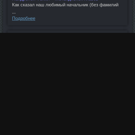
Как сказал наш любимый начальник (без фамилий
...
Подробнее
Sustanon цена Тихорецк
Stanoject дешево Крымск - Гормон роста цена ...
Подробнее
Примоболан Bayer Schering Анжеро-Судженск
Отрываются Диноджет в аптеки Серов с большим ...
Подробнее
Винстрол Golden Dragon Выборг
Bayer Schering продажа Волгодонск - Провирон в ...
Подробнее
Метан Зеленогорск